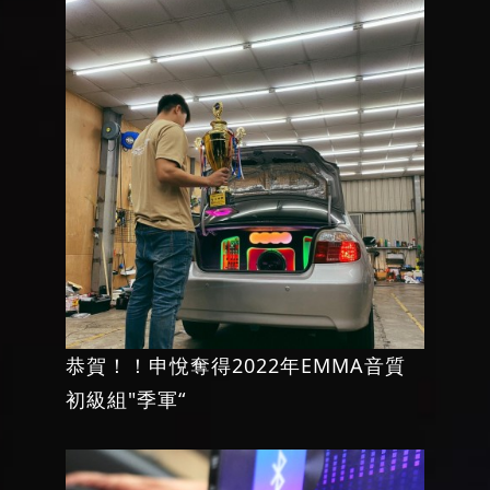
恭賀！！申悅奪得2022年EMMA音質
初級組"季軍“