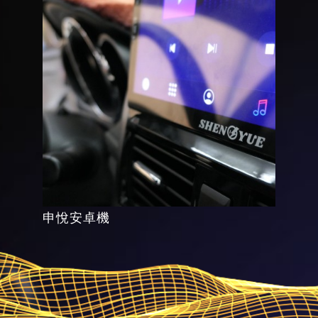
申悅安卓機