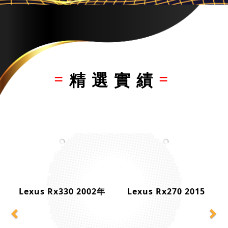
精選實績
Previous
Ne
Lexus Rx330 2002年
Lexus Rx270 2015