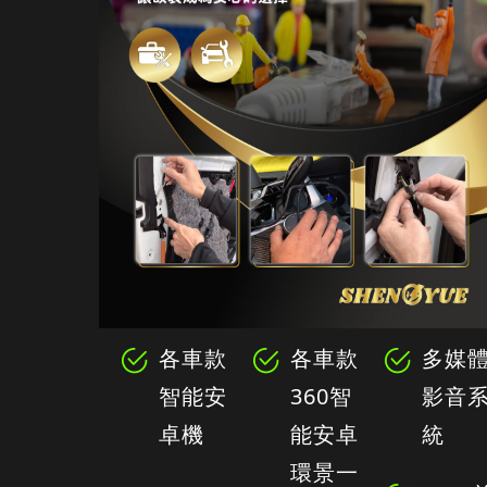
各車款
各車款
多媒
智能安
360智
影音
卓機
能安卓
統
環景一