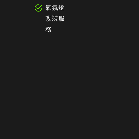
氣氛燈
改裝服
務