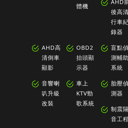
AHD
體機
後高
行車
錄器
AHD高
OBD2
盲點
清倒車
抬頭顯
測輔
顯影
示器
系統
音響喇
車上
胎壓
叭升級
KTV勁
測器
改裝
歌系統
制震
音工