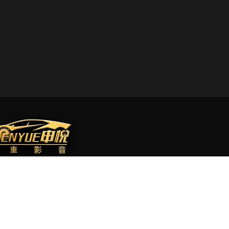
地區 :
彰化市竹和路453號
話：
0970117708
NE：
7708LUNG
時間：禮拜一到六 早上10:30-晚上:8:00 (周日休)