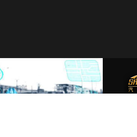
服務
電
LI
營業